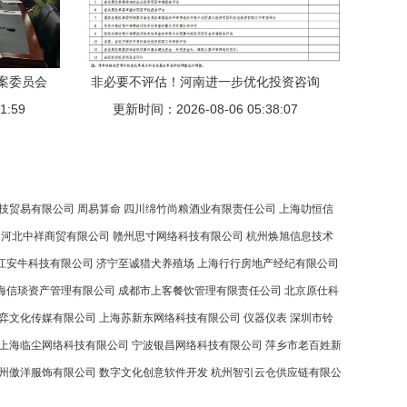
案委员会
非必要不评估！河南进一步优化投资咨询
咨询服务
1:59
评估流程，对各类企业释放强力信号
更新时间：2026-08-06 05:38:07
技贸易有限公司
周易算命
四川绵竹尚粮酒业有限责任公司
上海叻恒信
河北中祥商贸有限公司
赣州思寸网络科技有限公司
杭州焕旭信息技术
江安牛科技有限公司
济宁至诚猎犬养殖场
上海行行房地产经纪有限公司
海信琰资产管理有限公司
成都市上客餐饮管理有限责任公司
北京原仕科
弈文化传媒有限公司
上海苏新东网络科技有限公司
仪器仪表
深圳市铃
上海临尘网络科技有限公司
宁波银昌网络科技有限公司
萍乡市老百姓新
州傲洋服饰有限公司
数字文化创意软件开发
杭州智引云仓供应链有限公