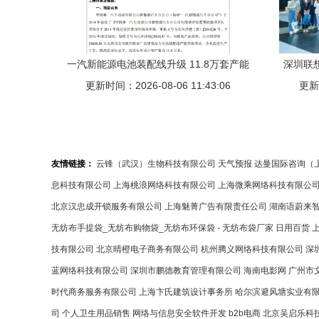
一汽新能源电池装配线升级 11.8万套产能
深圳联
更新时间：2026-08-06 11:43:06
与5.46亿投资的战略意义
更新时
想
友情链接：
云锋（武汉）生物科技有限公司
天气预报
达曼国际咨询（
息科技有限公司
上海桃浪网络科技有限公司
上海微乘网络科技有限公
北京汉忠成开锁服务有限公司
上海魅菁广告有限责任公司
湖南语蔚来
无纺布手提袋_无纺布购物袋_无纺布环保袋 - 无纺布袋厂家
日用百货
技有限公司
北京晴橙电子商务有限公司
杭州腾义网络科技有限公司
深
蓝网络科技有限公司
深圳市鹏德教育管理有限公司
海南电影网
广州市
时代商务服务有限公司
上海卞氏建筑设计事务所
哈尔滨避风塘实业有
司
个人卫生用品销售
网络与信息安全软件开发
b2b电商
北京吴启乐科