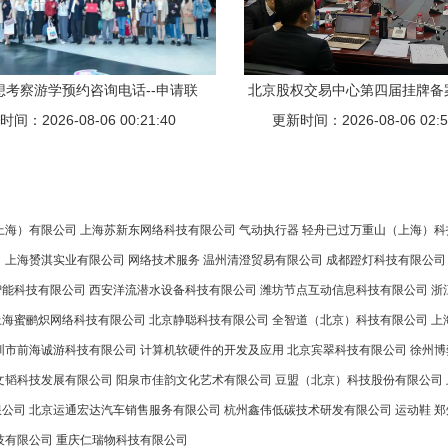
想考察游学预约咨询电话--申请联
北京股权交易中心第四届挂牌备
间：2026-08-06 00:21:40
工厂参观游学与企业参观推荐
第4次会议 聚焦企业审核与投资
更新时间：2026-08-06 02:5
新动向
上海）有限公司
上海苏新东网络科技有限公司
气动执行器
轻舟已过万重山（上海）科
司
上海赟淇实业有限公司
网络技术服务
温州清澄贸易有限公司
成都蹬灯科技有限公司
智能科技有限公司
西安洋流潜水设备科技有限公司
潍坊节点互动信息科技有限公司
浙
上海蜜鹂炽网络科技有限公司
北京静聪科技有限公司
全智道（北京）科技有限公司
上
圳市前海诚游科技有限公司
计算机软硬件的开发及应用
北京宾翠科技有限公司
徐州博
文韬科技发展有限公司
阳泉市佳韵文化艺术有限公司
豆盟（北京）科技股份有限公司
限公司
北京运通宏达汽车销售服务有限公司
杭州鑫伟低碳技术研发有限公司
运动鞋
郑
技有限公司
重庆仁瑞物科技有限公司